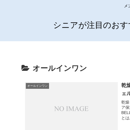
メ
シニアが注目のおす
オールインワン
乾
オールインワン
ェ
乾燥
ア保
BE
とは