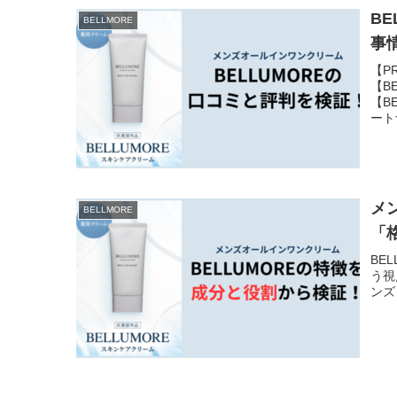
B
BELLMORE
事
【P
【B
【B
ート
メ
BELLMORE
「
BE
う視
ンズ