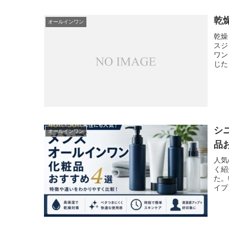
乾
オールインワン
乾燥
スジ
ワン
じた
シ
オールインワン
品
人気
く紹
た。
イプ