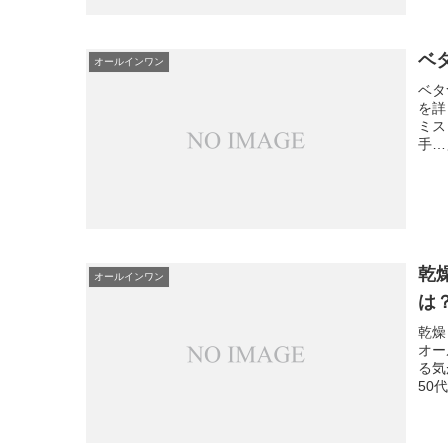
ベ
オールインワン
ベタ
を詳
ミス
手…
乾
オールインワン
は
乾燥
オー
る気
50